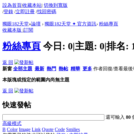
設為首頁
|
收藏本站
|
切換到寬版
/
登錄
/
立即註冊
/
找回密碼
獨眼182天堂
»
論壇
›
獨眼182天堂 ✦ 官方資訊
›
粉絲專頁
收藏本版
|
訂閱
粉絲專頁
今日:
0
|
主題:
0
|
排名:
返 回
新窗
全部主題
最新
熱門
熱帖
精華
更多
作者
回復/查看
最後
本版塊或指定的範圍內尚無主題
返 回
快速發帖
還可輸入
80
高級模式
B
Color
Image
Link
Quote
Code
Smilies