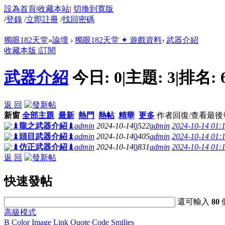
設為首頁
|
收藏本站
|
切換到寬版
/
登錄
/
立即註冊
/
找回密碼
獨眼182天堂
»
論壇
›
獨眼182天堂 ✦ 遊戲資料
›
武器介紹
收藏本版
|
訂閱
武器介紹
今日:
0
|
主題:
3
|
排名:
返 回
新窗
全部主題
最新
熱門
熱帖
精華
更多
作者
回復/查看
最後
♝龍之武器介紹♝
admin
2024-10-14
0
522
admin
2024-10-14 01:
♝頭目武器介紹♝
admin
2024-10-14
0
405
admin
2024-10-14 01:
♝仿正武器介紹♝
admin
2024-10-14
0
831
admin
2024-10-14 01:
返 回
快速發帖
還可輸入
80
高級模式
B
Color
Image
Link
Quote
Code
Smilies