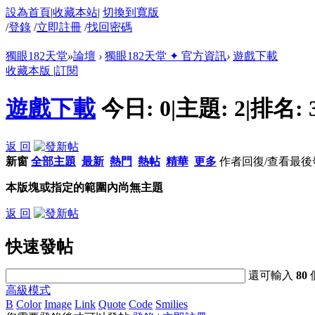
設為首頁
|
收藏本站
|
切換到寬版
/
登錄
/
立即註冊
/
找回密碼
獨眼182天堂
»
論壇
›
獨眼182天堂 ✦ 官方資訊
›
遊戲下載
收藏本版
|
訂閱
遊戲下載
今日:
0
|
主題:
2
|
排名:
返 回
新窗
全部主題
最新
熱門
熱帖
精華
更多
作者
回復/查看
最後
本版塊或指定的範圍內尚無主題
返 回
快速發帖
還可輸入
80
高級模式
B
Color
Image
Link
Quote
Code
Smilies